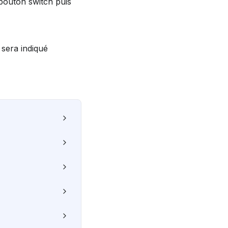
e bouton switch puis 
” sera indiqué