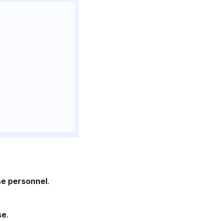
se personnel
.
se
.