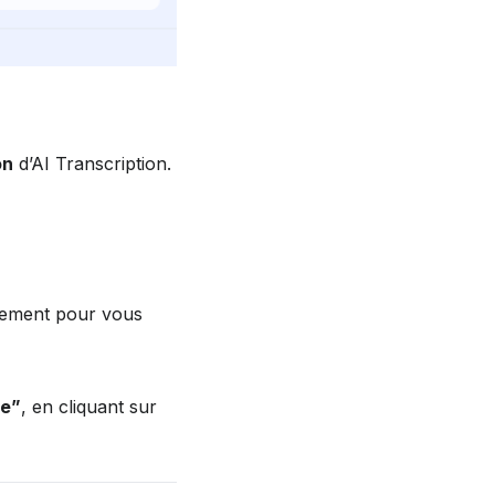
on
 d’AI Transcription.
uement pour vous 
ée”
, en cliquant sur 